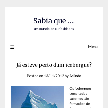
Skip
Skip
to
to
Content
content
Sabia que ….
um mundo de curiosidades
Menu
Já esteve perto dum icebergue?
Posted on
13/11/2012
by
Arlindo
Os icebergues
como todos
sabemos são
formações de