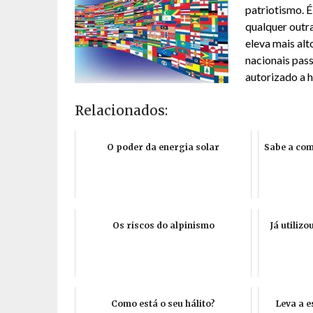
patriotismo. É
qualquer outra
eleva mais al
nacionais pas
autorizado a h
Relacionados:
O poder da energia solar
Sabe a com
Os riscos do alpinismo
Já utiliz
Como está o seu hálito?
Leva a 