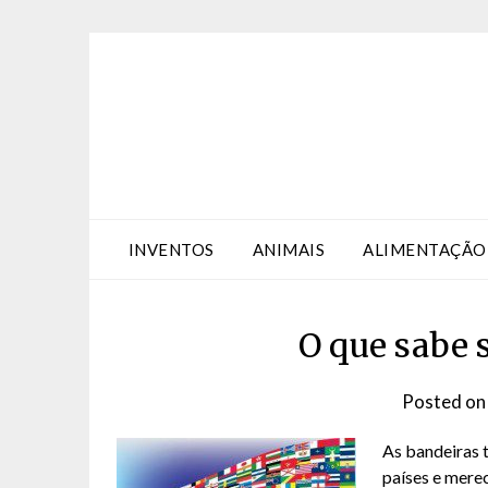
Skip
Skip
to
to
Content
content
INVENTOS
ANIMAIS
ALIMENTAÇÃO
O que sabe 
Posted o
As bandeiras 
países e mere