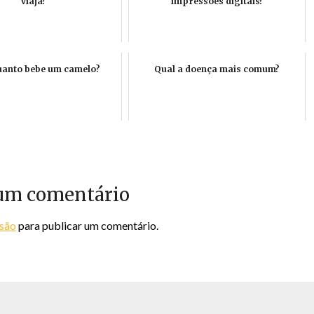
viaja?
impressões digitais?
uanto bebe um camelo?
Qual a doença mais comum?
um comentário
ssão
para publicar um comentário.