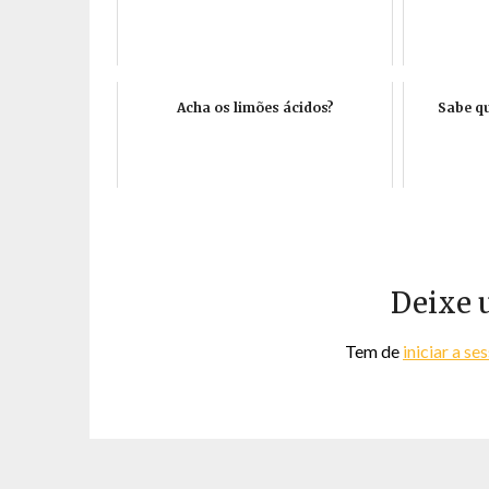
Acha os limões ácidos?
Sabe q
Deixe 
Tem de
iniciar a se