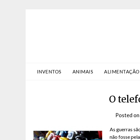
Skip
Skip
to
to
Content
content
INVENTOS
ANIMAIS
ALIMENTAÇÃO
O telef
Posted o
As guerras sã
não fosse pela