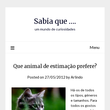
Skip
Skip
to
to
Content
content
Sabia que ….
um mundo de curiosidades
Menu
Que animal de estimação prefere?
Posted on
27/05/2012
by
Arlindo
Há-os de todos
os tipos, géneros
e tamanhos. Para
todos os gostos