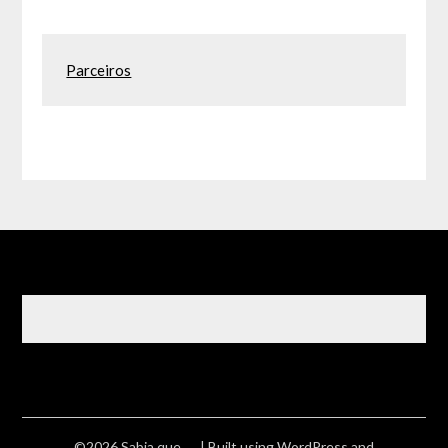
Parceiros
©2026 Sabia que ….
| Built using WordPress and