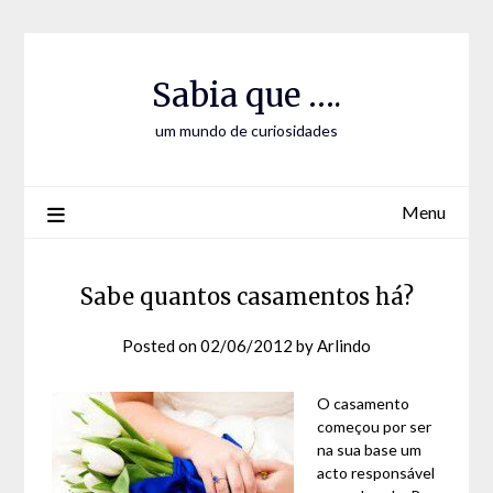
Skip
Skip
to
to
Content
content
Sabia que ….
um mundo de curiosidades
Menu
Sabe quantos casamentos há?
Posted on
02/06/2012
by
Arlindo
O casamento
começou por ser
na sua base um
acto responsável