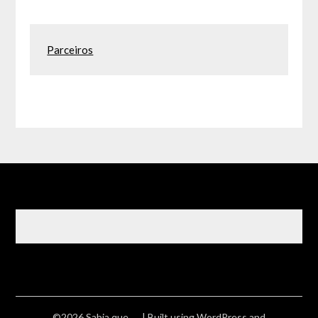
Parceiros
©2026 Sabia que ….
| Built using WordPress and