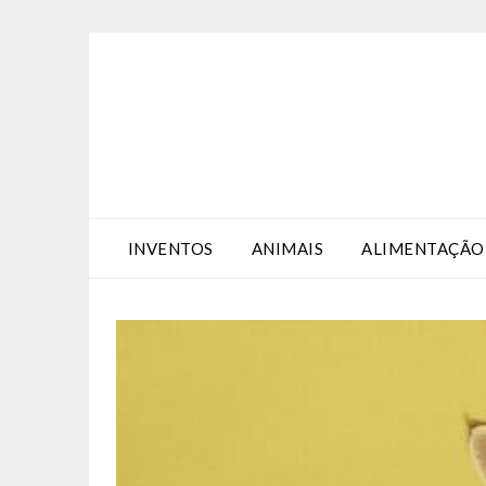
Skip
Skip
to
to
Content
content
INVENTOS
ANIMAIS
ALIMENTAÇÃO