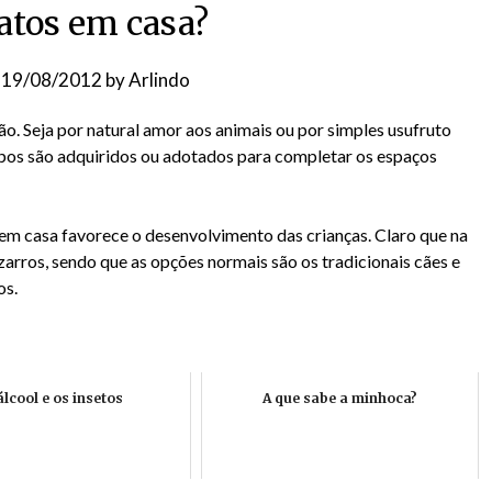
tos em casa?
n
19/08/2012
by
Arlindo
o. Seja por natural amor aos animais ou por simples usufruto
tipos são adquiridos ou adotados para completar os espaços
m casa favorece o desenvolvimento das crianças. Claro que na
zarros, sendo que as opções normais são os tradicionais cães e
os.
álcool e os insetos
A que sabe a minhoca?