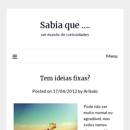
Skip
Skip
to
to
Content
content
Sabia que ….
um mundo de curiosidades
Menu
Tem ideias fixas?
Posted on
17/04/2012
by
Arlindo
Pode não ser
muito normal ou
agradável, mas
todos temos