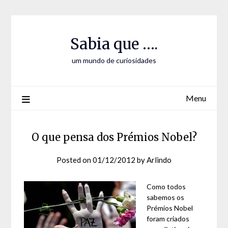
Skip
Skip
to
to
Content
content
Sabia que ….
um mundo de curiosidades
Menu
O que pensa dos Prémios Nobel?
Posted on
01/12/2012
by
Arlindo
Como todos
sabemos os
Prémios Nobel
foram criados