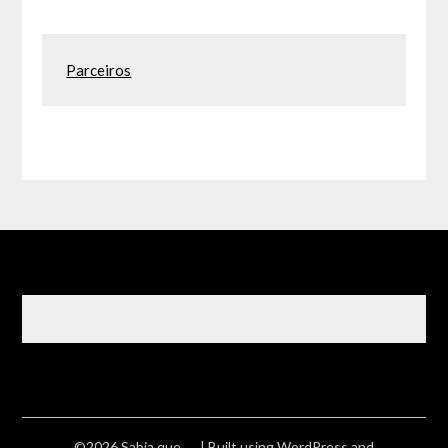
Parceiros
©2026 Sabia que ….
| Built using WordPress and