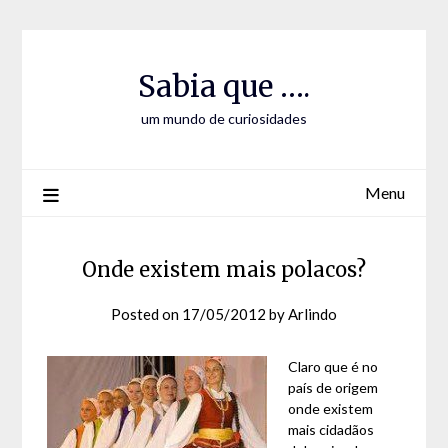
Skip
Skip
to
to
Content
content
Sabia que ….
um mundo de curiosidades
Menu
Onde existem mais polacos?
Posted on
17/05/2012
by
Arlindo
Claro que é no
país de origem
onde existem
mais cidadãos