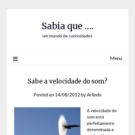
Skip
Skip
to
to
Content
content
Sabia que ….
um mundo de curiosidades
Menu
Sabe a velocidade do som?
Posted on
14/08/2012
by
Arlindo
A velocidade do
som está
perfeitamente
determinada e