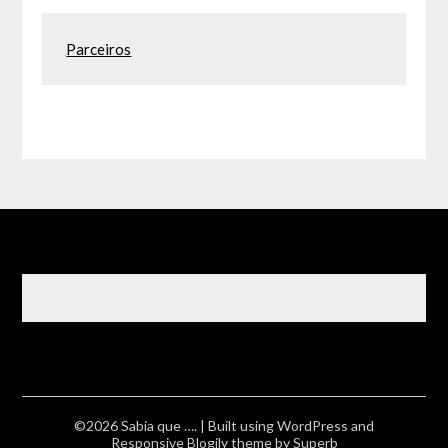
Parceiros
©2026 Sabia que ….
| Built using WordPress and
Responsive Blogily
theme by Superb