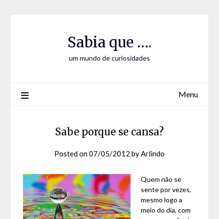
Skip
Skip
to
to
Content
content
Sabia que ….
um mundo de curiosidades
Menu
Sabe porque se cansa?
Posted on
07/05/2012
by
Arlindo
Quem não se
sente por vezes,
mesmo logo a
meio do dia, com