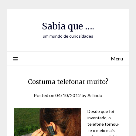
Skip
Skip
to
to
Content
content
Sabia que ….
um mundo de curiosidades
Menu
Costuma telefonar muito?
Posted on
04/10/2012
by
Arlindo
Desde que foi
inventado, o
telefone tornou-
se o meio mais