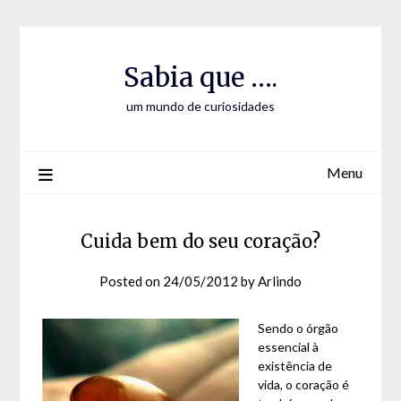
Skip
Skip
to
to
Content
content
Sabia que ….
um mundo de curiosidades
Menu
Cuida bem do seu coração?
Posted on
24/05/2012
by
Arlindo
Sendo o órgão
essencial à
existência de
vida, o coração é