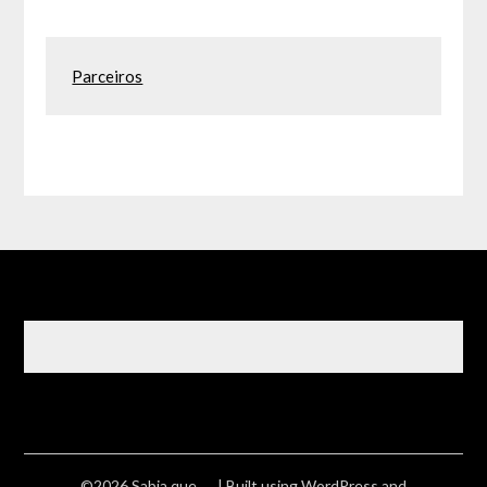
Parceiros
©2026 Sabia que ….
| Built using WordPress and