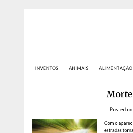
Skip
Skip
to
to
Content
content
INVENTOS
ANIMAIS
ALIMENTAÇÃO
Morte
Posted o
Com o apareci
estradas torn