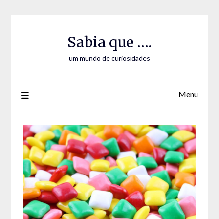
Skip
Skip
to
to
Content
content
Sabia que ….
um mundo de curiosidades
Menu